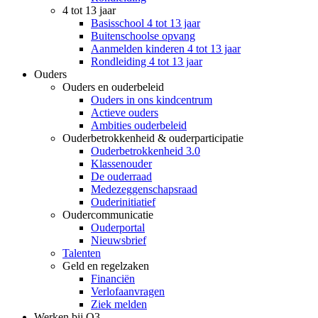
4 tot 13 jaar
Basisschool 4 tot 13 jaar
Buitenschoolse opvang
Aanmelden kinderen 4 tot 13 jaar
Rondleiding 4 tot 13 jaar
Ouders
Ouders en ouderbeleid
Ouders in ons kindcentrum
Actieve ouders
Ambities ouderbeleid
Ouderbetrokkenheid & ouderparticipatie
Ouderbetrokkenheid 3.0
Klassenouder
De ouderraad
Medezeggenschapsraad
Ouderinitiatief
Oudercommunicatie
Ouderportal
Nieuwsbrief
Talenten
Geld en regelzaken
Financiën
Verlofaanvragen
Ziek melden
Werken bij O3