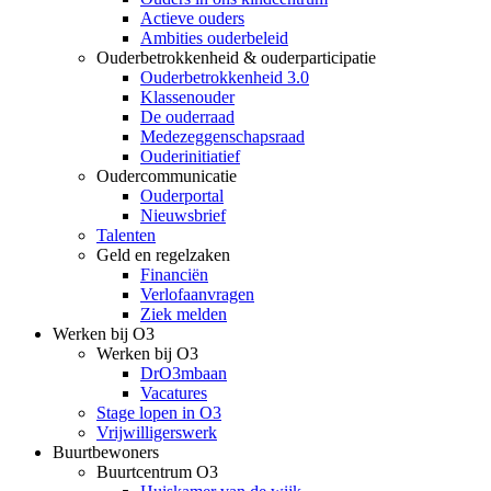
Actieve ouders
Ambities ouderbeleid
Ouderbetrokkenheid & ouderparticipatie
Ouderbetrokkenheid 3.0
Klassenouder
De ouderraad
Medezeggenschapsraad
Ouderinitiatief
Oudercommunicatie
Ouderportal
Nieuwsbrief
Talenten
Geld en regelzaken
Financiën
Verlofaanvragen
Ziek melden
Werken bij O3
Werken bij O3
DrO3mbaan
Vacatures
Stage lopen in O3
Vrijwilligerswerk
Buurtbewoners
Buurtcentrum O3