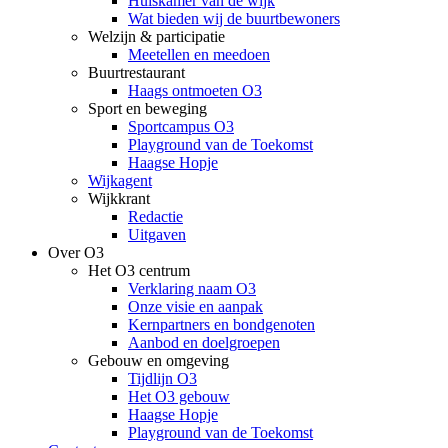
Huiskamer van de wijk
Wat bieden wij de buurtbewoners
Welzijn & participatie
Meetellen en meedoen
Buurtrestaurant
Haags ontmoeten O3
Sport en beweging
Sportcampus O3
Playground van de Toekomst
Haagse Hopje
Wijkagent
Wijkkrant
Redactie
Uitgaven
Over O3
Het O3 centrum
Verklaring naam O3
Onze visie en aanpak
Kernpartners en bondgenoten
Aanbod en doelgroepen
Gebouw en omgeving
Tijdlijn O3
Het O3 gebouw
Haagse Hopje
Playground van de Toekomst