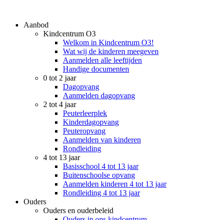
Aanbod
Kindcentrum O3
Welkom in Kindcentrum O3!
Wat wij de kinderen meegeven
Aanmelden alle leeftijden
Handige documenten
0 tot 2 jaar
Dagopvang
Aanmelden dagopvang
2 tot 4 jaar
Peuterleerplek
Kinderdagopvang
Peuteropvang
Aanmelden van kinderen
Rondleiding
4 tot 13 jaar
Basisschool 4 tot 13 jaar
Buitenschoolse opvang
Aanmelden kinderen 4 tot 13 jaar
Rondleiding 4 tot 13 jaar
Ouders
Ouders en ouderbeleid
Ouders in ons kindcentrum